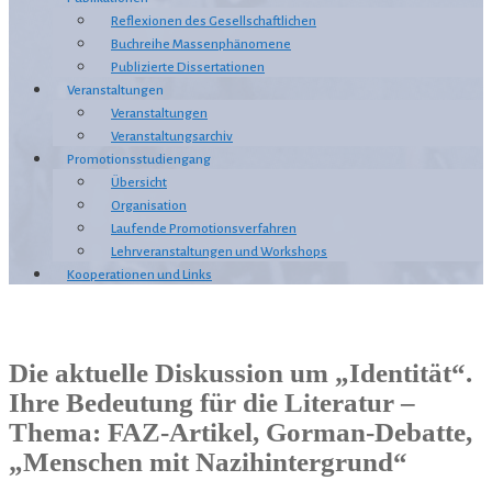
Reflexionen des Gesellschaftlichen
Buchreihe Massenphänomene
Publizierte Dissertationen
Veranstaltungen
Veranstaltungen
Veranstaltungsarchiv
Promotionsstudiengang
Übersicht
Organisation
Laufende Promotionsverfahren
Lehrveranstaltungen und Workshops
Kooperationen und Links
Die aktuelle Diskussion um „Identität“.
Ihre Bedeutung für die Literatur –
Thema: FAZ-Artikel, Gorman-Debatte,
„Menschen mit Nazihintergrund“