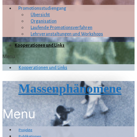
Promotionsstudiengang
Übersicht
Organisation
Laufende Promotionsverfahren
Lehrveranstaltungen und Workshops
Kooperationen und Links
Menu
Kooperationen und Links
Massenphänomene
Menu
Projekte
Publikationen