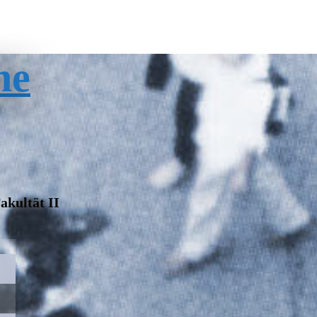
ne
akultät II