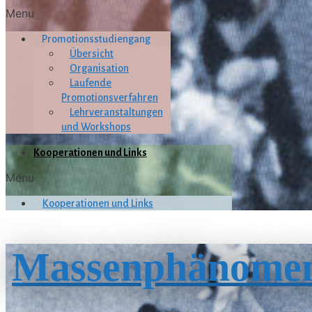
Menu
Promotionsstudiengang
Übersicht
Organisation
Laufende
Promotionsverfahren
Lehrveranstaltungen
und Workshops
Kooperationen und Links
Menu
Kooperationen und Links
Massenphänome