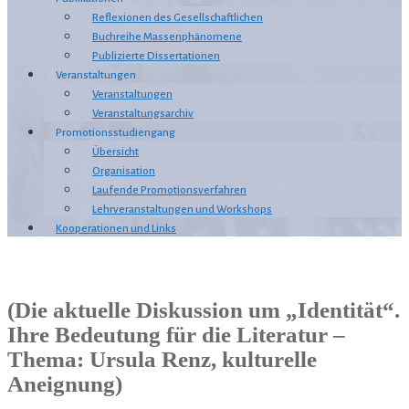
Reflexionen des Gesellschaftlichen
Buchreihe Massenphänomene
Publizierte Dissertationen
Veranstaltungen
Veranstaltungen
Veranstaltungsarchiv
Promotionsstudiengang
Übersicht
Organisation
Laufende Promotionsverfahren
Lehrveranstaltungen und Workshops
Kooperationen und Links
(Die aktuelle Diskussion um „Identität“.
Ihre Bedeutung für die Literatur –
Thema: Ursula Renz, kulturelle
Aneignung)