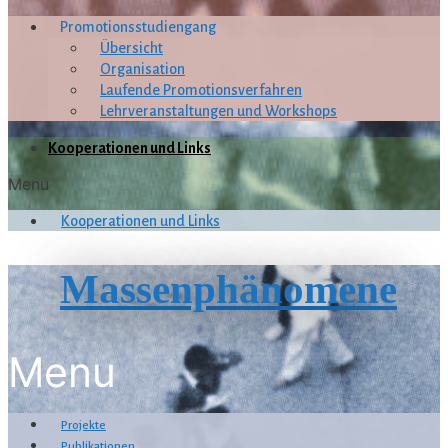
Promotionsstudiengang
Übersicht
Organisation
Laufende Promotionsverfahren
Lehrveranstaltungen und Workshops
Kooperationen und Links
Menu
Kooperationen und Links
Massenphänomene
Menu
Projekte
Publikationen