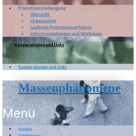
Promotionsstudiengang
Übersicht
Organisation
Laufende Promotionsverfahren
Lehrveranstaltungen und Workshops
Kooperationen und Links
Menu
Kooperationen und Links
Massenphänomene
Menu
Projekte
Publikationen