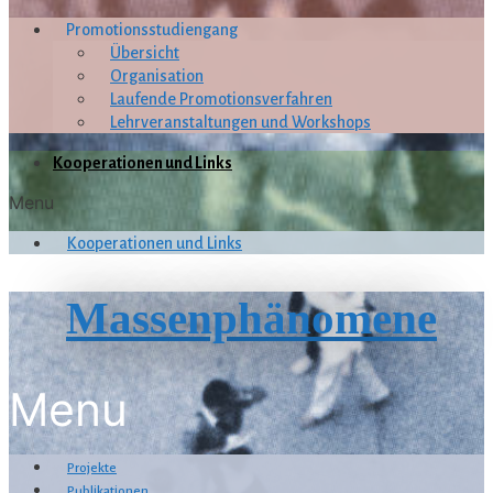
Promotionsstudiengang
Übersicht
Organisation
Laufende Promotionsverfahren
Lehrveranstaltungen und Workshops
Kooperationen und Links
Menu
Kooperationen und Links
Massenphänomene
Menu
Projekte
Publikationen