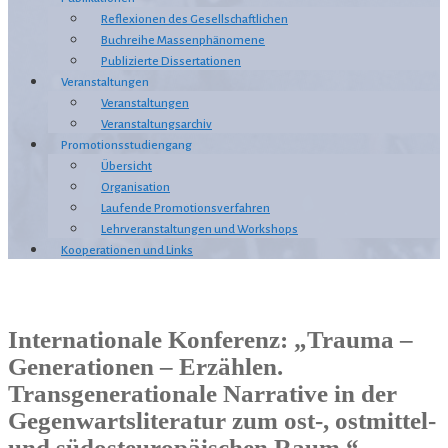
Reflexionen des Gesellschaftlichen
Buchreihe Massenphänomene
Publizierte Dissertationen
Veranstaltungen
Veranstaltungen
Veranstaltungsarchiv
Promotionsstudiengang
Übersicht
Organisation
Laufende Promotionsverfahren
Lehrveranstaltungen und Workshops
Kooperationen und Links
Internationale Konferenz: „Trauma –
Generationen – Erzählen.
Transgenerationale Narrative in der
Gegenwartsliteratur zum ost-, ostmittel-
und südosteuropäischen Raum.“