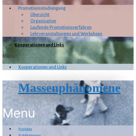
Promotionsstudiengang
Übersicht
Organisation
Laufende Promotionsverfahren
Lehrveranstaltungen und Workshops
Kooperationen und Links
Menu
Kooperationen und Links
Massenphänomene
Menu
Projekte
Publikationen