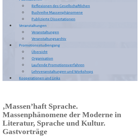
Reflexionen des Gesellschaftlichen
Buchreihe Massenphänomene
Publizierte Dissertationen
Veranstaltungen
Veranstaltungen
Veranstaltungsarchiv
Promotionsstudiengang
Übersicht
Organisation
Laufende Promotionsverfahren
Lehrveranstaltungen und Workshops
Kooperationen und Links
‚Massen’haft Sprache.
Massenphänomene der Moderne in
Literatur, Sprache und Kultur.
Gastvorträge