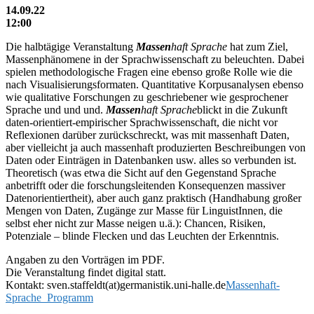
14.09.22
12:00
Die halbtägige Veranstaltung
Massen
haft Sprache
hat zum Ziel,
Massenphänomene in der Sprachwissenschaft zu beleuchten. Dabei
spielen methodologische Fragen eine ebenso große Rolle wie die
nach Visualisierungsformaten. Quantitative Korpusanalysen ebenso
wie qualitative Forschungen zu geschriebener wie gesprochener
Sprache und und und.
Massen
haft Sprache
blickt in die Zukunft
daten-orientiert-empirischer Sprachwissenschaft, die nicht vor
Reflexionen darüber zurückschreckt, was mit massenhaft Daten,
aber vielleicht ja auch massenhaft produzierten Beschreibungen von
Daten oder Einträgen in Datenbanken usw. alles so verbunden ist.
Theoretisch (was etwa die Sicht auf den Gegenstand Sprache
anbetrifft oder die forschungsleitenden Konsequenzen massiver
Datenorientiertheit), aber auch ganz praktisch (Handhabung großer
Mengen von Daten, Zugänge zur Masse für LinguistInnen, die
selbst eher nicht zur Masse neigen u.ä.): Chancen, Risiken,
Potenziale – blinde Flecken und das Leuchten der Erkenntnis.
Angaben zu den Vorträgen im PDF.
Die Veranstaltung findet digital statt.
Kontakt: sven.staffeldt(at)germanistik.uni-halle.de
Massenhaft-
Sprache_Programm